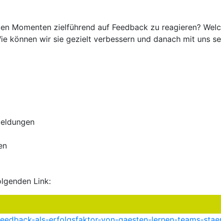
nden Momenten zielführend auf Feedback zu reagieren? Wel
Wie können wir sie gezielt verbessern und danach mit uns s
meldungen
en
olgenden Link:
/feedback-als-erfolgsfaktor-von-gaesten-lernen-teams-stae