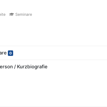
ite
Seminare
nare
0
rson / Kurzbiografie