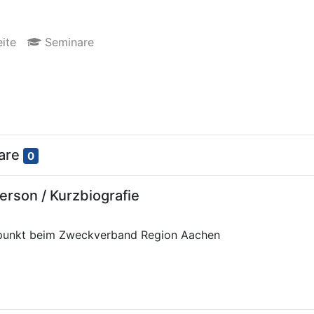
ite
Seminare
nare
0
rson / Kurzbiografie
opunkt beim Zweckverband Region Aachen