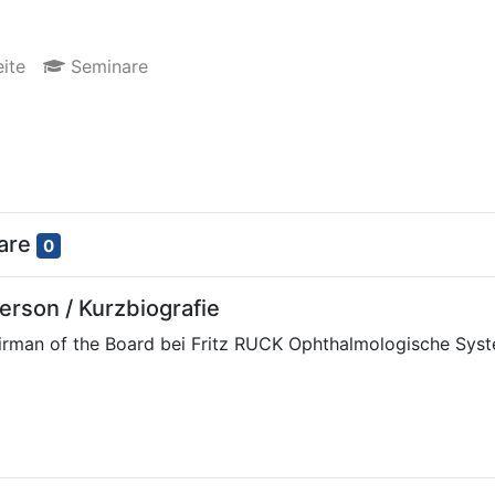
ite
Seminare
nare
0
rson / Kurzbiografie
irman of the Board bei Fritz RUCK Ophthalmologische Sy