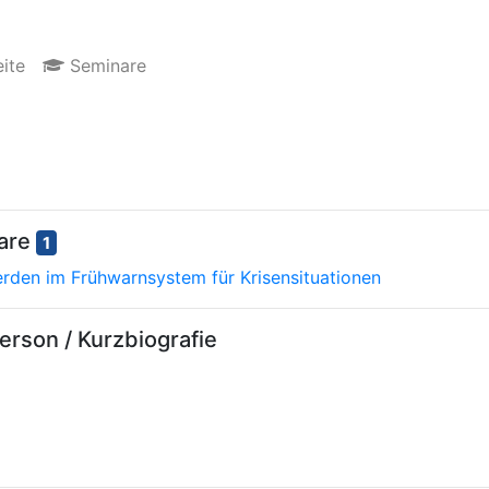
ite
Seminare
nare
1
erden im Frühwarnsystem für Krisensituationen
rson / Kurzbiografie